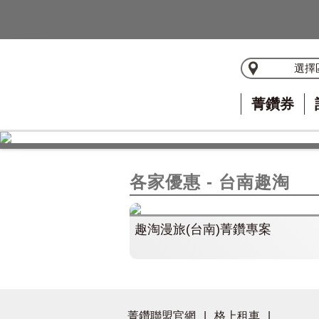
選擇
菁鑽券
各家優惠 - 台南趣淘
趣淘漫旅(台南)菁鑽專案
菁鑽聯盟官網
|
格上租車
|