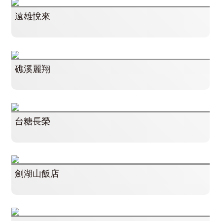
遠雄悅來
礁溪麗翔
台糖長榮
劍湖山飯店