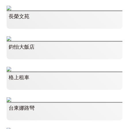
長榮文苑
鈞怡大飯店
格上租車
台東娜路彎