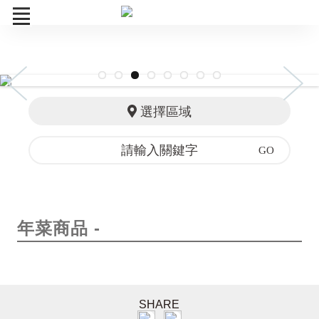
中秋禮盒
選擇區域
寒舍伴手禮
礁溪寒沐
組合商品
訂單查詢
年菜商品 -
SHARE