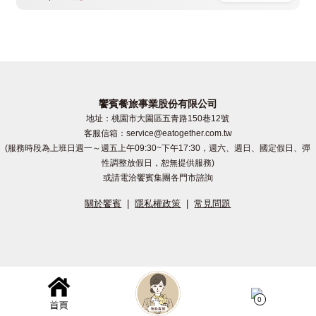
真珠
商品禮券
訂單查詢
饗賓餐旅事業股份有限公司
地址：桃園市大園區五青路150巷12號
客服信箱：service@eatogether.com.tw
(服務時段為上班日週一～週五上午09:30~下午17:30，週六、週日、國定假日、彈
性調整放假日，恕無提供服務)
或請電洽饗賓集團各門市諮詢
關於饗賓
|
隱私權政策
|
常見問題
0