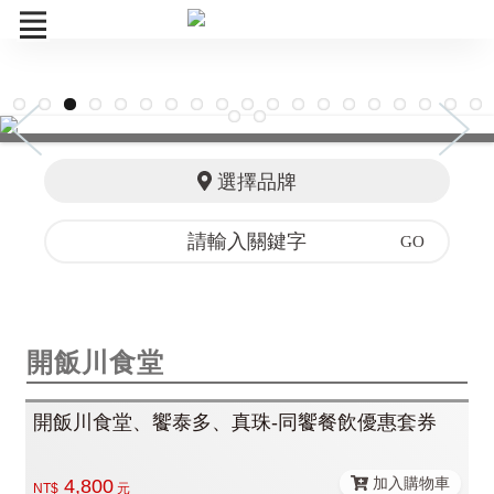
UP
饗AJoy
選擇品牌
饗食天堂
果然匯
饗饗
開飯川食堂
旭集
開飯川食堂、饗泰多、真珠-同饗餐飲優惠套券
開飯川食堂
饗泰多
加入購物車
4,800
NT$
元