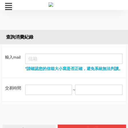
訂購流程
查詢消費紀錄
購物記錄查詢
輸入mail
電子餐券補發
*請確認您的信箱大小寫是否正確，避免系統無法判讀。
退款申請單
退款申請&訂單查詢
交易時間
(2020/10/12前購買)
~
票券狀態查詢
轉贈密碼查詢