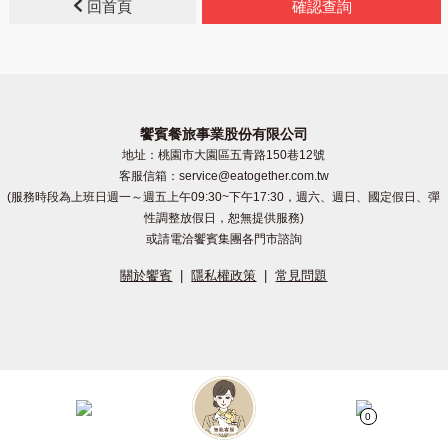
回首頁
確認查詢
饗賓餐旅事業股份有限公司
地址：桃園市大園區五青路150巷12號
客服信箱：service@eatogether.com.tw
(服務時段為上班日週一～週五上午09:30~下午17:30，週六、週日、國定假日、彈
性調整放假日，恕無提供服務)
或請電洽饗賓集團各門市諮詢
關於饗賓
|
隱私權政策
|
常見問題
0