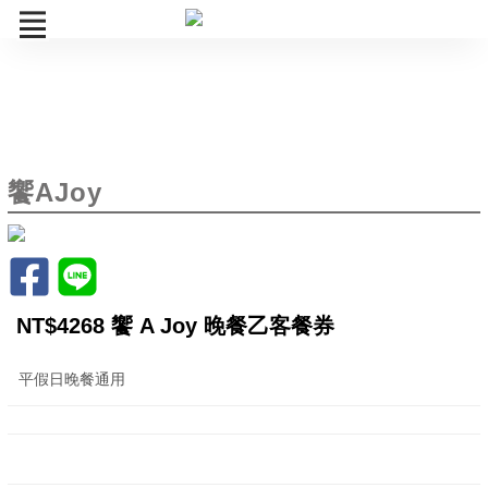
UP
饗AJoy
饗AJoy
饗食天堂
果然匯
饗饗
NT$4268 饗 A Joy 晚餐乙客餐券
旭集
平假日晚餐通用
開飯川食堂
饗泰多