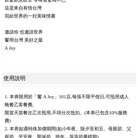
飲宴創意紛呈 令味蕾驚嘆不已
這是來自有情台灣
寫給世界的一封美味情書
邀請你 也邀請世界
饗用台灣 美好之最
A Joy
使用說明
1. 本券限用於「饗 A Joy」101店,每張不限平假日,可抵用成人
晚餐乙客餐費,
限當天當餐次乙次抵用,不得分次抵扣。(本券已包含10%服務
費)
2. 本券如遇特殊加價期間(如小年夜、除夕至初五、母親節、父
親節、平安夜、聖誕節、跨年…等等節慶檔期)