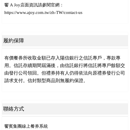
饗 A Joy店面資訊請參閱官網：
https://www.ajoy.com.tw/zh-TW/contact-us
履約保障
有價餐券所收取金額已存入陽信銀行之信託專戶，專款專
用。信託存續期間屆滿後，由信託銀行將信託將專戶餘額交
由發行公司領回。但禮券持有人仍得依法向原禮券發行公司
請求支付。信封類型商品則無履約保證。
聯絡方式
饗賓集團線上餐券系統