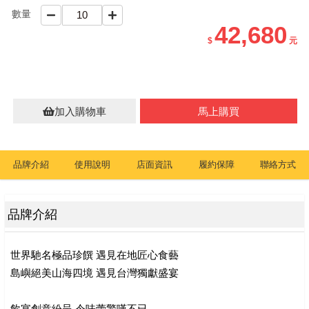
數量
真珠
42,680
$
元
商品禮券
訂單查詢
加入購物車
馬上購買
品牌介紹
使用說明
店面資訊
履約保障
聯絡方式
品牌介紹
世界馳名極品珍饌 遇見在地匠心食藝
島嶼絕美山海四境 遇見台灣獨獻盛宴