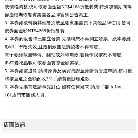
或價格調整,仍可依券面金額NT$4268折抵餐費,特殊加價期間等
節慶檔期依饗賓集團各品牌官網公告為主。
3. 本券如欲轉換其他餐次或至饗賓集團旗下其他品牌使用,皆可
依券面金額NT$4268折抵餐費。
4. 本券於販售時已開立發票,兌換時恕不再開立發票。紙本券經
影印、塗改失效,且毀損致無法辨認者不得補發。
電子券經截圖轉傳、翻拍或列印無效,若操作誤按恕不補發。
iEAT愛吃點數可依券面實際金額累積。
5. 本券如需退貨,請持原券及購買憑證至原購買管道申請,核可後
將按返還之金額酌收3%手續費後辦理退款。
6. 本券兌換前敬請事先訂位,如有任何疑問,請洽「饗 A Joy」
101店門市服務人員。
店面資訊