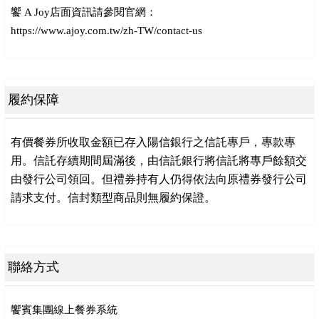
饗 A Joy店面資訊請參閱官網：
https://www.ajoy.com.tw/zh-TW/contact-us
履約保障
有價餐券所收取金額已存入陽信銀行之信託專戶，專款專
用。信託存續期間屆滿後，由信託銀行將信託將專戶餘額交
由發行公司領回。但禮券持有人仍得依法向原禮券發行公司
請求支付。信封類型商品則無履約保證。
聯絡方式
饗賓集團線上餐券系統