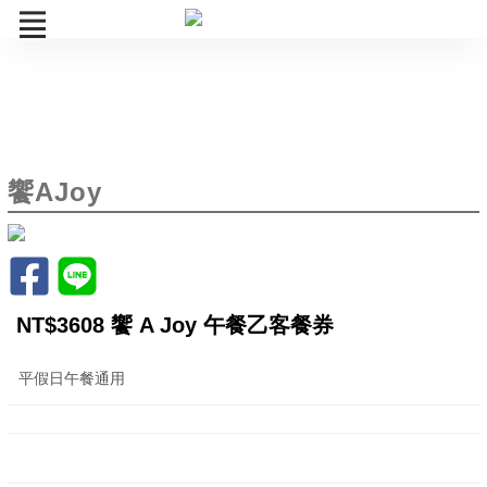
UP
饗AJoy
饗AJoy
饗食天堂
果然匯
饗饗
NT$3608 饗 A Joy 午餐乙客餐券
旭集
平假日午餐通用
開飯川食堂
饗泰多