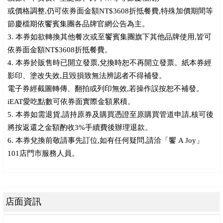
或價格調整,仍可依券面金額NT$3608折抵餐費,特殊加價期間等
節慶檔期依饗賓集團各品牌官網公告為主。
3. 本券如欲轉換其他餐次或至饗賓集團旗下其他品牌使用,皆可
依券面金額NT$3608折抵餐費。
4. 本券於販售時已開立發票,兌換時恕不再開立發票。紙本券經
影印、塗改失效,且毀損致無法辨認者不得補發。
電子券經截圖轉傳、翻拍或列印無效,若操作誤按恕不補發。
iEAT愛吃點數可依券面實際金額累積。
5. 本券如需退貨,請持原券及購買憑證至原購買管道申請,核可後
將按返還之金額酌收3%手續費後辦理退款。
6. 本券兌換前敬請事先訂位,如有任何疑問,請洽「饗 A Joy」
101店門市服務人員。
店面資訊