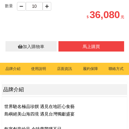
數量
真珠
36,080
$
元
商品禮券
訂單查詢
加入購物車
馬上購買
品牌介紹
使用說明
店面資訊
履約保障
聯絡方式
品牌介紹
世界馳名極品珍饌 遇見在地匠心食藝
島嶼絕美山海四境 遇見台灣獨獻盛宴