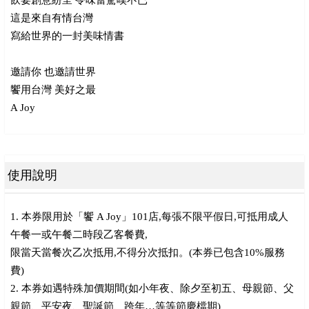
飲宴創意紛呈 令味蕾驚嘆不已
這是來自有情台灣
寫給世界的一封美味情書
邀請你 也邀請世界
饗用台灣 美好之最
A Joy
使用說明
1. 本券限用於「饗 A Joy」101店,每張不限平假日,可抵用成人
午餐一或午餐二時段乙客餐費,
限當天當餐次乙次抵用,不得分次抵扣。(本券已包含10%服務
費)
2. 本券如遇特殊加價期間(如小年夜、除夕至初五、母親節、父
親節、平安夜、聖誕節、跨年…等等節慶檔期)