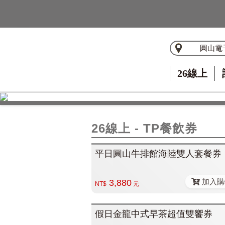
圓山電
26線上
26線上 - TP餐飲券
平日圓山牛排館海陸雙人套餐券
加入購
3,880
NT$
元
假日金龍中式早茶超值雙饗券