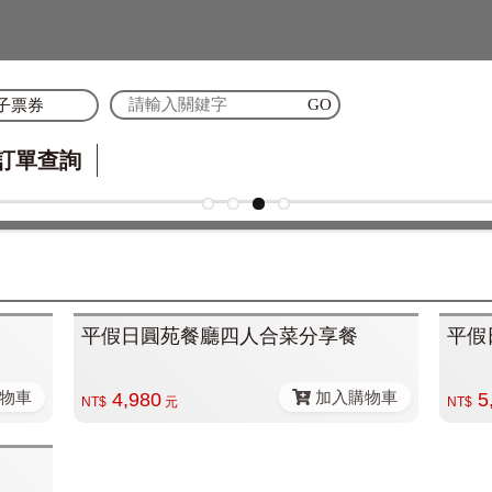
子票券
訂單查詢
平假日圓苑餐廳四人合菜分享餐
平假
物車
加入購物車
4,980
5
NT$
元
NT$