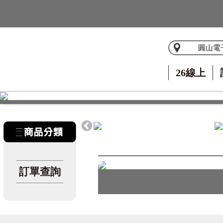
圓山電
26線上
訂單查詢