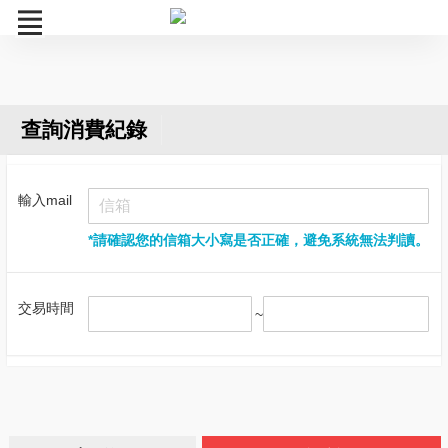
訂購流程
查詢消費紀錄
購物記錄查詢
輸入mail
退款申請單
*請確認您的信箱大小寫是否正確，避免系統無法判讀。
票券狀態查詢
轉贈重發 / 密碼查詢
交易時間
~