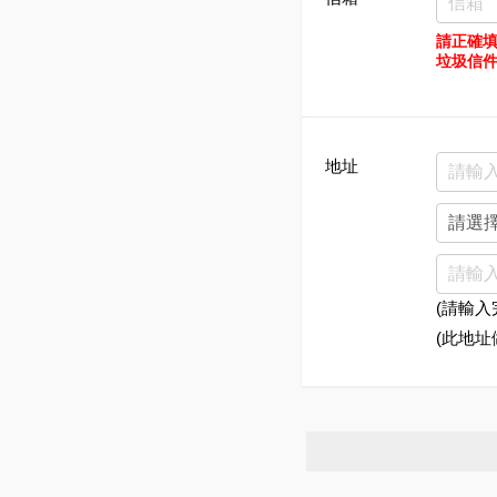
請正確填寫
垃圾信
地址
(請輸
(此地