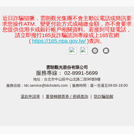
近日詐騙猖獗，雲朗觀光集團不會主動以電話或簡訊要
求您操作ATM、變更付款方式或補繳金額，亦不會要求
您提供信用卡或銀行帳戶相關資料。若接到可疑電話，
請立即撥打165反詐騙諮詢專線或上165官網
(
https://165.npa.gov.tw/
)查詢。
雲朗觀光股份有限公司
服務專線： 02-8991-5699
地址：台北市中山區中山北路二段96號8樓
服務信箱：ldc.service@ldchotels.com ｜服務時間：週一至週五09:00-18:00
退款申請單
|
重發轉贈票券 / 密碼查詢
|
防詐騙提醒