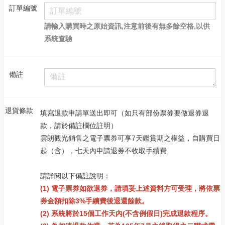
訂單編號
請輸入購買時之原始資訊,注意前後有無多餘空格,以供
系統查驗
備註
退貨條款
填寫退款申請單送出即可（如只有部份票券要做退券退
款，請於備註欄位註明）
雲朗觀光銷售之電子票券可享7天鑑賞期之權益，自購買日
起（含），七天內申請退券不收取手續費
請詳閱以下備註說明：
(1) 電子票券如欲退券，請填妥上述資料方可受理，將依票
券金額扣除3%手續費後退還餘款。
(2) 系統將於15個工作天內(不含例假日)完成退款程序。