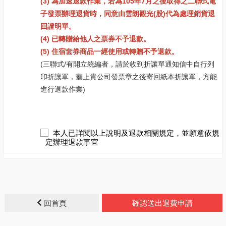
(3) 為加速退款作業，若為105年7月之後取得之二聯式電
子發票辦理退貨時，同意由雲朗觀光(股)代為處理銷貨退
回證明單。
(4) 已轉贈給他人之票券不予退款。
(5) 住宿套券商品一經使用或轉贈不予退款。
(三聯式/有開立統編者，請於收到折讓單通知信中自行列
印折讓單，蓋上貴公司發票章之後寄回紙本折讓單，方能
進行退款作業)
本人已詳閱以上說明及退款相關規定，並願意依規
定辦理退款事宜
回首頁
確認送出退費申請