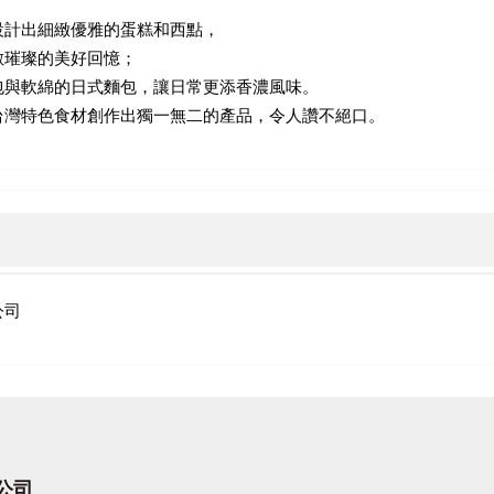
設計出細緻優雅的蛋糕和西點，
數璀璨的美好回憶；
包與軟綿的日式麵包，讓日常更添香濃風味。
台灣特色食材創作出獨一無二的產品，令人讚不絕口。
公司
公司