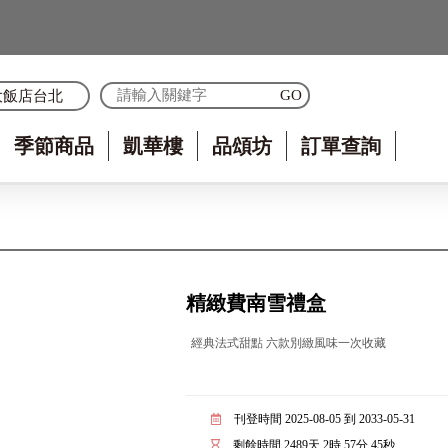
大飯店台北
季節商品
凱華樓
品頌坊
訂單查詢
精緻費南雪禮盒
經典法式甜點 六款別緻風味一次收藏
刊登時間 2025-08-05 到 2033-05-31
剩餘時間
2489
天
2
時
57
分
44
秒