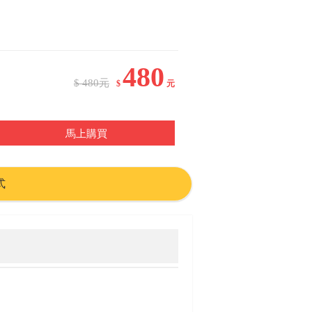
480
$ 480元
$
元
馬上購買
式