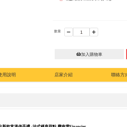
數量
加入購物車
使用說明
店家介紹
聯絡方
出新款常溫伴手禮 -法式經典甜點 費南雪Financier。