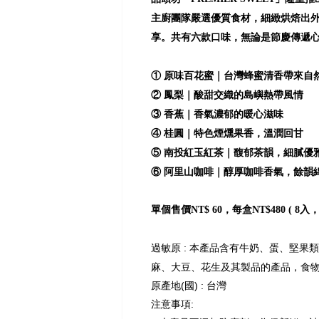
主廚團隊嚴選優質食材，細緻烘焙出
享。共有六款口味，無論是節慶傳遞心
① 原味百花蜜｜台灣蜂蜜清香帶來自
② 鳳梨｜酸甜交織的島嶼熱帶風情
③ 香蕉｜香氣濃郁的暖心滋味
④ 桂圓｜特色煙燻果香，溫潤回甘
⑤ 南投紅玉紅茶｜馥郁茶韻，細膩優
⑥ 阿里山咖啡｜醇厚咖啡香氣，餘韻
單個售價NT$ 60，每盒NT$480 ( 8
過敏原 : 本產品含有牛奶、蛋、堅果
麻、大豆、花生及其製品的產品，食
原產地(國) : 台灣
注意事項: