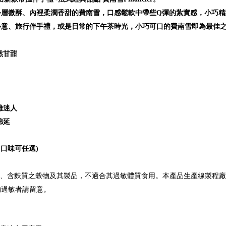
外層微酥、內裡柔潤香甜的費南雪，口感鬆軟中帶些Q彈的紮實感，小巧精
意、旅行伴手禮，或是日常的下午茶時光，小巧可口的費南雪即為最佳之
然甘甜
雅迷人
綿延
入，口味可任選)
類、含
麩質之穀物及其製品，不適合其過敏體質食用。本產品生產線製程廠
物過敏者請留意。