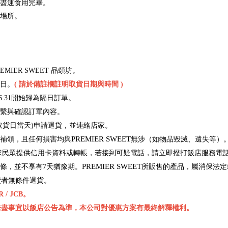
請盡速食用完畢。
之場所。
MIER SWEET 品頌坊。
日。
( 請於備註欄註明取貨日期與時間 )
6:31開始歸為隔日訂單。
繫與確認訂單內容。
取貨日當天)申請退貨，並連絡店家。
PREMIER SWEET
補領，且任何損害均與
無涉（如物品毀滅、遺失等）
要求民眾提供信用卡資料或轉帳，若接到可疑電話，請立即撥打飯店服務電話
PREMIER SWEET
9條，並不享有7天猶豫期。
所販售的產品，屬消保法定
費者無條件退貨。
/ JCB。
未盡事宜以飯店公告為準，本公司對優惠方案有最終解釋權利。