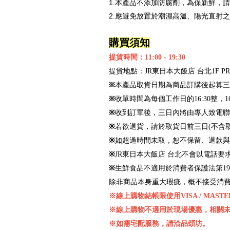
1.本產品不添加防腐劑，為保新鮮，
2.應避免放置於潮濕高溫、陽光直射
購買須知
提貨時間：11:00 - 19:30
提貨地點：JR東日本大飯店 台北1F PRE
※
本產品取貨日期為商品訂購後起算三
※
收單時間為每個工作日的16:30整，1
※
收到訂單後，三日內將由專人致電聯
※
若欲退貨，請於取貨日前三日(不含
※
如超過時間未取，恕不保留、退款與
※
JR東日本大飯店 台北不會以電話
※
生鮮食品不適用於消費者保護法第1
除非商品本身重大瑕疵，概不接受消
※線上購物結帳限使用VISA / MASTER 
※線上購物不適用於現場優惠，相關
※如需宅配服務，請洽品頌坊。