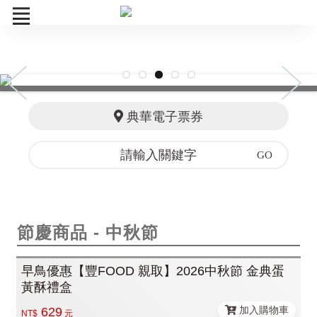
活動
豐FOOD
典華電子票券
典華雅聚
節慶商品
訂單查詢
節慶商品 - 中秋節
早鳥優惠【豐FOOD 親取】2026中秋節 金典蛋
黃酥禮盒
加入購物車
629
NT$
元