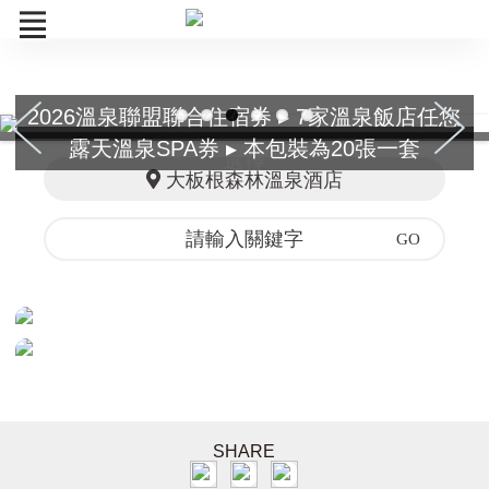
2026溫泉聯盟聯合住宿券 ▸ 7家溫泉飯店任您
溫泉聯盟
露天溫泉SPA券 ▸ 本包裝為20張一套
選擇
露天溫泉券
大板根森林溫泉酒店
訂單查詢
SHARE