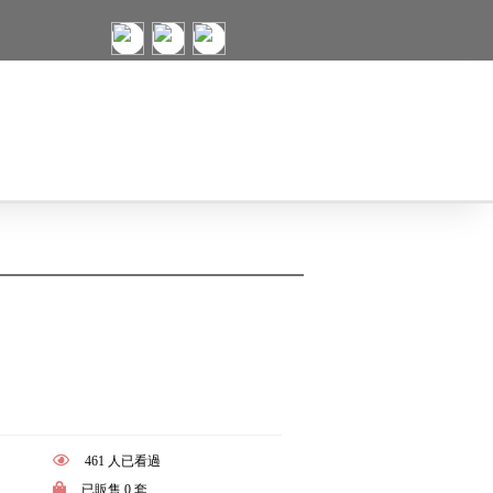
461 人已看過
已販售 0 套