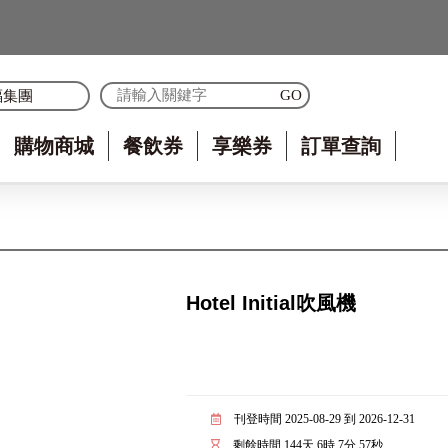
福集團
購物商城
餐飲券
享樂券
訂單查詢
Hotel Initial吹風機
刊登時間 2025-08-29 到 2026-12-31
剩餘時間
144
天
6
時
7
分
57
秒