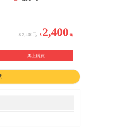
2,400
$ 2,400元
$
元
馬上購買
式