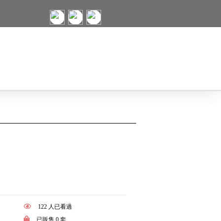
122 人已看過
已販售 0 套