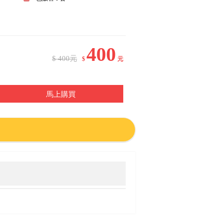
400
$ 400元
$
元
馬上購買