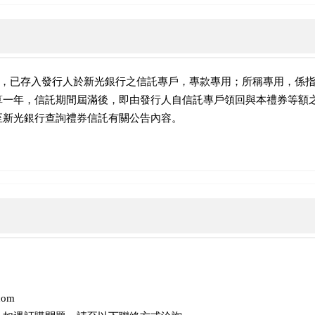
額，已存入發行人於新光銀行之信託專戶，專款專用；所稱專用，係
算一年，信託期間屆滿後，即由發行人自信託專戶領回與本禮券等額
至新光銀行查詢禮券信託有關公告內容。
com