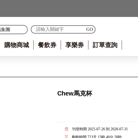
福集團
購物商城
餐飲券
享樂券
訂單查詢
Chew馬克杯
刊登時間 2025-07-26 到 2028-07-31
剩餘時間
723
天
15
時
46
分
57
秒