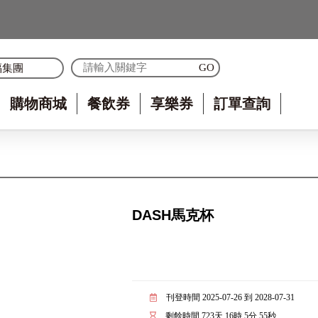
福集團
購物商城
餐飲券
享樂券
訂單查詢
DASH馬克杯
刊登時間 2025-07-26 到 2028-07-31
剩餘時間
723
天
16
時
5
分
55
秒