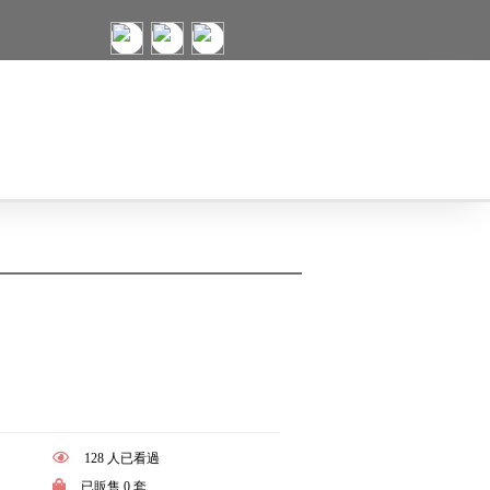
128 人已看過
已販售 0 套