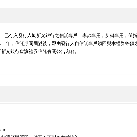
額，已存入發行人於新光銀行之信託專戶，專款專用；所稱專用，係
算一年，信託期間屆滿後，即由發行人自信託專戶領回與本禮券等額
至新光銀行查詢禮券信託有關公告內容。
com