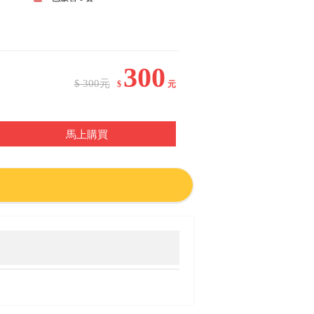
300
$ 300元
$
元
馬上購買