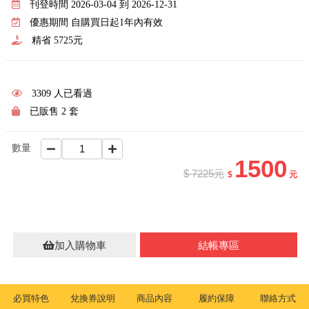
刊登時間 2026-03-04 到 2026-12-31
優惠期間 自購買日起1年內有效
精省 5725元
3309 人已看過
已販售 2 套
數量
1500
$ 7225元
$
元
加入購物車
結帳專區
必買特色
兌換券說明
商品內容
履約保障
聯絡方式