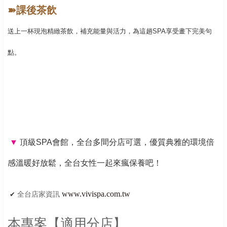
➽
課後茶飲
送上一杯現泡精緻茶飲，補充能量與活力，為這趟SPA享受畫下完美句
點。
▼
頂級SPA會館，全台多間分店可選，優質典雅的環境倍
感溫暖好放鬆，全台女性一起來瘋保養吧！
www.vivispa.com.tw
✔
全台店家資訊
本專案【適用分店】