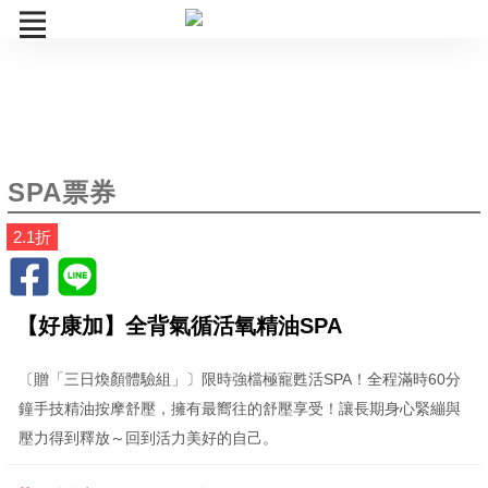
SPA票券
專案合作
SPA票券
訂單查詢
2.1折
【好康加】全背氣循活氧精油SPA
〔贈「三日煥顏體驗組」〕限時強檔極寵甦活SPA！全程滿時60分
鐘手技精油按摩舒壓，擁有最嚮往的舒壓享受！讓長期身心緊繃與
壓力得到釋放～回到活力美好的自己。