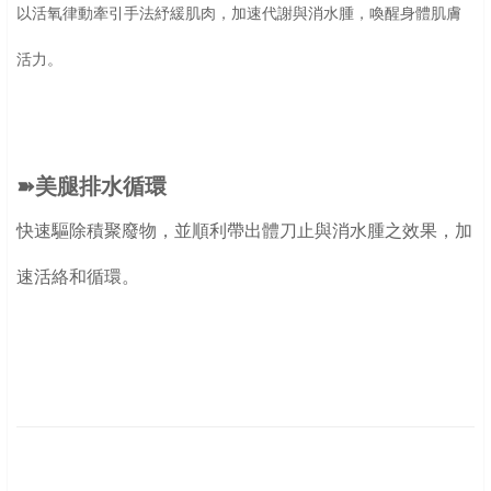
以活氧律動牽引手法紓緩肌肉，加速代謝與消水腫，喚醒身體肌膚
活力。
➽美腿排水循環
快速驅除積聚廢物，並順利帶出體刀止與消水腫之效果，加
速活絡和循環。