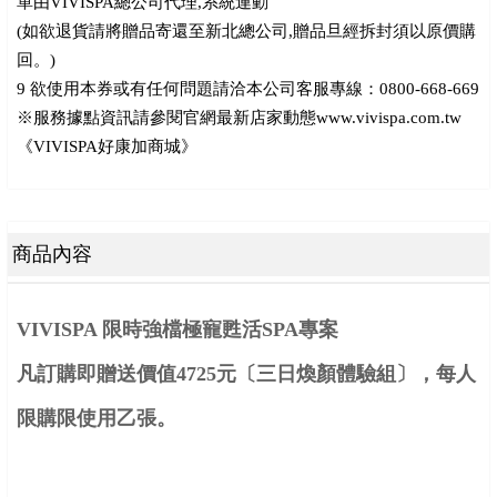
單由VIVISPA總公司代理,系統連動
(如欲退貨請將贈品寄還至新北總公司,贈品旦經拆封須以原價購
回。)
9 欲使用本券或有任何問題請洽本公司客服專線：0800-668-669
※服務據點資訊請參閱官網最新店家動態www.vivispa.com.tw
《VIVISPA好康加商城》
商品內容
VIVISPA 限時強檔極寵甦活SPA專案
凡訂購即贈送
價值4725元
〔三日煥顏體驗組〕
，每人
限購限使用乙張。