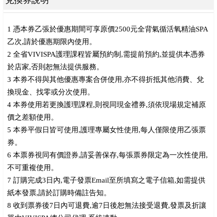
兌換券說明
1 憑本券乙張於優惠期間可享原價2500元全背氣循活氧精油SPA
乙次,請於優惠期限內使用。
2 全省VIVISPA護理課程皆屬預約制,需提前預約,並提供本憑券
於店家,否則恕無法提供服務。
3 本券不得與其他優惠專案合併使用,亦不得折抵其他消費、兌
換現金、找零或分次使用。
4 本券使用若更換護理課程,則視同現金禮券,須依現場規定補原
價之差額使用。
5 本券平假日皆可使用,護理專屬女性使用,每人僅限使用乙張票
券。
6 本票券視同有價證券,請妥善保存,每張票券限定為一次性使用,
不可重複使用。
7 訂購完成3日內,電子發票Email至所填寫之電子信箱,如需提供
紙本發票,請於訂購時備註告知。
8 收到票券後7日內可退費,逾7日後恕無法接受退費,發票及折讓