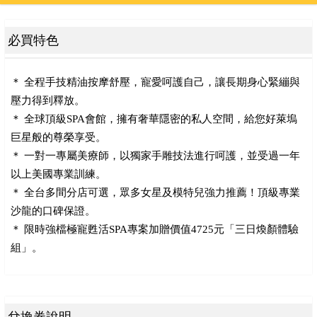
必買特色
＊ 全程手技精油按摩舒壓，寵愛呵護自己，讓長期身心緊繃與
壓力得到釋放。
＊ 全球頂級SPA會館，擁有奢華隱密的私人空間，給您好萊塢
巨星般的尊榮享受。
＊ 一對一專屬美療師，以獨家手雕技法進行呵護，並受過一年
以上美國專業訓練。
＊ 全台多間分店可選，眾多女星及模特兒強力推薦！頂級專業
沙龍的口碑保證。
＊ 限時強檔極寵甦活SPA專案加贈價值4725元「三日煥顏體驗
組」。