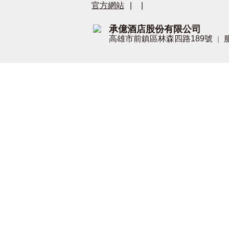
官方網站
|
|
承億酒店股份有限公司
高雄市前鎮區林森四路189號
|