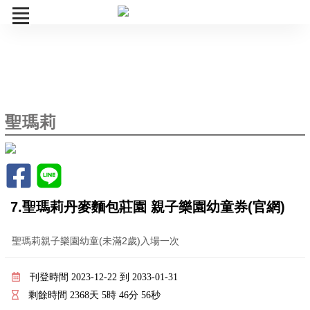
聖瑪莉
訂單查詢
聖瑪莉
7.聖瑪莉丹麥麵包莊園 親子樂園幼童券(官網)
聖瑪莉親子樂園幼童(未滿2歲)入場一次
刊登時間 2023-12-22 到 2033-01-31
剩餘時間
2368
天
5
時
46
分
56
秒