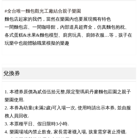
#全台唯一麵包觀光工廠結合親子樂園
麵包店起家的我們，當然在樂園內也要展現獨有特色
一間麵包店、一間咖啡館，內部道具超齊全，仿真麵包抱枕、
各式蛋糕&水果&麵包模型、廚房玩具、廚師衣服…等，孩子在
玩樂中也能體驗職業模擬的樂趣
兌換券
1. 本禮券原價為貳佰伍拾元整,限定聖瑪莉丹麥麵包莊園之親子
樂園使用.
2. 本券為幼童(未滿2歲)可入場一次, 使用時請出示本券, 並由服
務人員回收.
3. 本票種平日、假日限時3小時.
4. 樂園場域內禁止飲食, 家長需著襪入場, 孩童需穿著止滑襪.