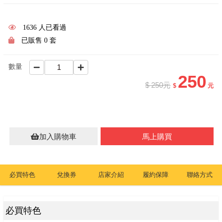
1636 人已看過
已販售 0 套
數量
250
$ 250元
$
元
加入購物車
馬上購買
必買特色
兌換券
店家介紹
履約保障
聯絡方式
必買特色