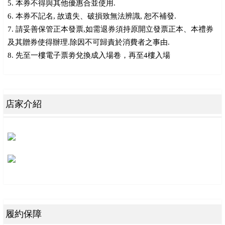
5. 本券不得與其他優惠合並使用.
6. 本券不記名, 故遺失、破損致無法辨識, 恕不補發.
7. 請妥善保管正本發票,如需退券須持原開立發票正本、本禮券
及其贈券使得辦理.除因不可歸責於消費者之事由.
8. 先至一樓電子票劵兌換成入場卷，再至4樓入場
店家介紹
履約保障