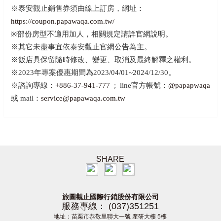
※泰安觀止銷售券須由線上訂房，網址：
https://coupon.papawaqa.com.tw/
※部份房型不適用加人，相關規定請詳官網說明。
※其它未盡事宜依泰安觀止官網公告為主。
※飯店具保留隨時修改、變更、取消及最終解釋之權利。
※2023年專案優惠期間為2023/04/01~2024/12/30。
※諮詢專線：
+886-37-941-777
; line官方帳號：
@papapwaqa
或 mail：
service@papawaqa.com.tw
SHARE
旅圖觀止國際行銷股份有限公司
服務專線： (037)351251
地址：苗栗市恭敬里聯大一號 產研大樓 5樓