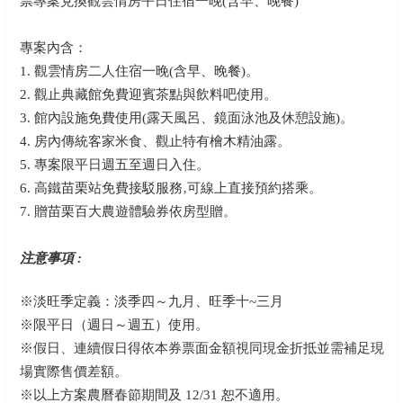
票專案兌換觀雲情房平日住宿一晚(含早、晚餐)
專案內含：
1. 觀雲情房二人住宿一晚(含早、晚餐)。
2. 觀止典藏館免費迎賓茶點與飲料吧使用。
3. 館內設施免費使用(露天風呂、鏡面泳池及休憩設施)。
4. 房內傳統客家米食、觀止特有檜木精油露。
5. 專案限平日週五至週日入住。
6. 高鐵苗栗站免費接駁服務‚可線上直接預約搭乘。
7. 贈苗栗百大農遊體驗券依房型贈。
注意事項 :
※淡旺季定義：淡季四～九月、旺季十~三月
※限平日（週日～週五）使用。
※假日、連續假日得依本券票面金額視同現金折抵並需補足現
場實際售價差額。
※以上方案農曆春節期間及 12/31 恕不適用。